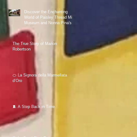
Discover the Enchanting
World of Paisley Thread Mill
Museum and Nonna Pina's
Love for Sewing
The True Story of Marion
Robertson
🍊 La Signora della Marmellata
d’Oro
🧵 A Step Back in Time…