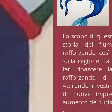
Lo scopo di questa
storia del fium
rafforzando così 
sulla regione. La
far rinascere l
rafforzando di 
Attirando investi
di nuove impre
aumento del turi