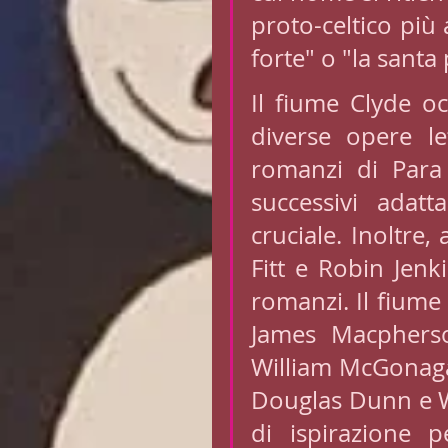
proto-celtico più 
forte" o "la santa 
Il fiume Clyde oc
diverse opere let
romanzi di Para
successivi adatt
cruciale. Inoltre
Fitt e Robin Jenk
romanzi. Il fiume 
James Macpherso
William McGonaga
Douglas Dunn e W.
di ispirazione pe