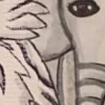
luglio 2025
(35)
35 post
novembre 2024
(27)
27 post
ottobre 2024
(15)
15 post
settembre 2024
(2)
2 post
agosto 2024
(25)
25 post
luglio 2024
(15)
15 post
giugno 2024
(47)
47 post
maggio 2024
(4)
4 post
aprile 2024
(31)
31 post
marzo 2024
(4)
4 post
febbraio 2024
(20)
20 post
gennaio 2024
(30)
30 post
dicembre 2023
(18)
18 post
novembre 2023
(9)
9 post
ottobre 2023
(16)
16 post
agosto 2023
(6)
6 post
luglio 2023
(6)
6 post
giugno 2023
(6)
6 post
maggio 2023
(4)
4 post
aprile 2023
(2)
2 post
marzo 2023
(7)
7 post
gennaio 2023
(5)
5 post
novembre 2022
(1)
1 post
ottobre 2022
(1)
1 post