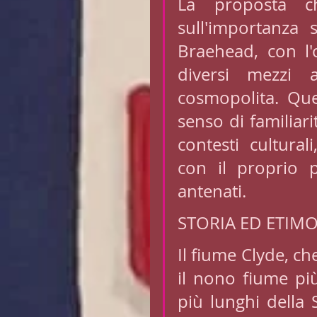
La proposta ch
sull'importanza 
Braehead, con l'o
diversi mezzi a
cosmopolita. Que
senso di familiarit
contesti cultural
con il proprio 
antenati.
STORIA ED ETIM
Il fiume Clyde, che
il nono fiume pi
più lunghi della S