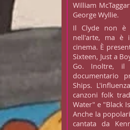
William McTaggart
George Wyllie.
Il Clyde non è p
nell'arte, ma è
cinema. È presen
Sixteen, Just a B
Go. Inoltre, il
documentario p
Ships. L'influen
canzoni folk tradi
Water" e "Black Is
Anche la popolari
cantata da Kenn