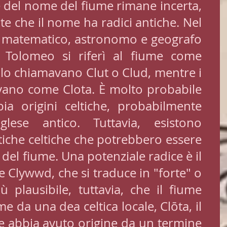
e del nome del fiume rimane incerta, 
e che il nome ha radici antiche. Nel 
o matematico, astronomo e geografo 
 Tolomeo si riferì al fiume come 
i lo chiamavano Clut o Clud, mentre i 
vano come Clota. È molto probabile 
a origini celtiche, probabilmente 
nglese antico. Tuttavia, esistono 
tiche celtiche che potrebbero essere 
del fiume. Una potenziale radice è il 
 Clywwd, che si traduce in "forte" o 
 plausibile, tuttavia, che il fiume 
e da una dea celtica locale, Clōta, il 
ne abbia avuto origine da un termine 