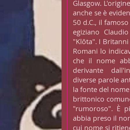
Glasgow. L'origin
anche se è evident
50 d.C., il famos
egiziano Claudio
"Klōta". I Britann
Romani lo indica
che il nome abbi
derivante dall'i
diverse parole an
la fonte del nome 
brittonico comune
"rumoroso". È più
abbia preso il nom
cui nome si ritie