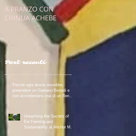
A PRANZO CON
PULCINELLA E
CHINUA ACHEBE
L'OBIETTIVO
ESISTENZIALE DI UN
SCRITTRICE ERRANT
Post recenti
Perché ogni donna dovrebbe
pretendere un Gaetano Berardi e
non accontentarsi mai di un Renzo
FerreroRiflessioni su relazioni
sane, fiction e realtà – Blog della
Scrivente Errante
Unearthing the Secrets of
Eel Farming and
Sustainability at Anchor Mill
in Paisley