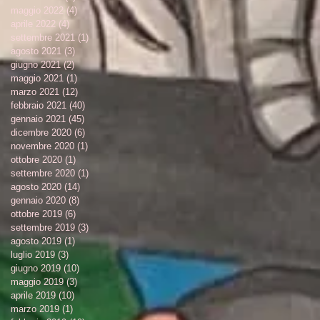
maggio 2022
(4)
4 post
aprile 2022
(4)
4 post
settembre 2021
(1)
1 post
agosto 2021
(3)
3 post
giugno 2021
(2)
2 post
maggio 2021
(1)
1 post
marzo 2021
(12)
12 post
febbraio 2021
(40)
40 post
gennaio 2021
(45)
45 post
dicembre 2020
(6)
6 post
novembre 2020
(1)
1 post
ottobre 2020
(1)
1 post
settembre 2020
(1)
1 post
agosto 2020
(14)
14 post
gennaio 2020
(8)
8 post
ottobre 2019
(6)
6 post
settembre 2019
(3)
3 post
agosto 2019
(1)
1 post
luglio 2019
(3)
3 post
giugno 2019
(10)
10 post
maggio 2019
(3)
3 post
aprile 2019
(10)
10 post
marzo 2019
(1)
1 post