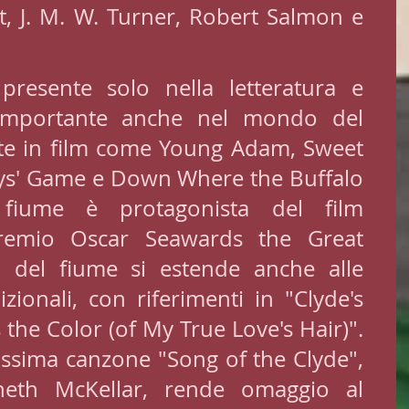
, J. M. W. Turner, Robert Salmon e 
resente solo nella letteratura e 
 importante anche nel mondo del 
te in film come Young Adam, Sweet 
oys' Game e Down Where the Buffalo 
 fiume è protagonista del film 
remio Oscar Seawards the Great 
za del fiume si estende anche alle 
zionali, con riferimenti in "Clyde's 
 the Color (of My True Love's Hair)". 
ssima canzone "Song of the Clyde", 
eth McKellar, rende omaggio al 