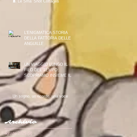
🧵 Le Sma’ Shot Cottages
L'ENIGMATICA STORIA
DELLA FATTORIA DELLE
ANGUILLE
UN VIAGGIO LUNGO IL
FILO DEL TEMPO:
SCOPRIAMO INSIEME IL
PAISLEY THREAD MILL
MUSEUM
Un sogno, un ricordo, una voce
Archivio
agosto 2025
(9)
9 post