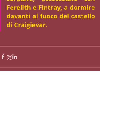
Ferelith e Fintray, a dormire 
davanti al fuoco del castello 
di Craigievar.
Commenti
Scrivi un commento...