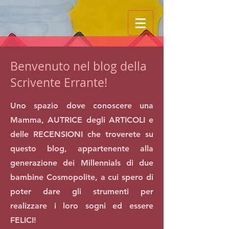
Benvenuto nel blog della
Scrivente Errante!
Uno spazio dove conoscere una
Mamma, AUTRICE degli ARTICOLI e
delle RECENSIONI che troverete su
questo blog, appartenente alla
generazione dei Millennials di due
bambine Cosmopolite, a cui spero di
poter dare gli strumenti per
realizzare i loro sogni ed essere
FELICI!