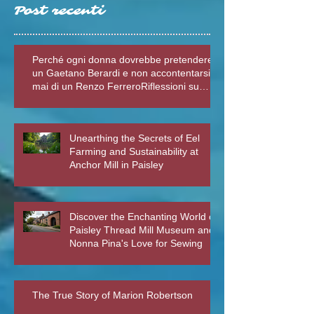
Post recenti
Perché ogni donna dovrebbe pretendere
un Gaetano Berardi e non accontentarsi
mai di un Renzo FerreroRiflessioni su
relazioni sane, fiction e realtà – Blog della
Scrivente Errante
Unearthing the Secrets of Eel
Farming and Sustainability at
Anchor Mill in Paisley
Discover the Enchanting World of
Paisley Thread Mill Museum and
Nonna Pina's Love for Sewing