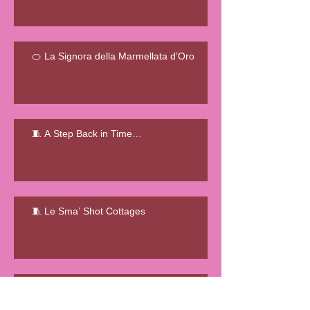
🍊 La Signora della Marmellata d’Oro
🧵 A Step Back in Time…
🧵 Le Sma’ Shot Cottages
L'ENIGMATICA STORIA DELLA
FATTORIA DELLE ANGUILLE