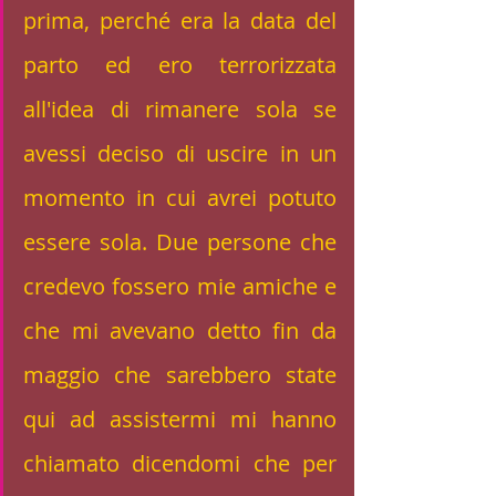
prima, perché era la data del 
parto ed ero terrorizzata 
all'idea di rimanere sola se 
avessi deciso di uscire in un 
momento in cui avrei potuto 
essere sola. Due persone che 
credevo fossero mie amiche e 
che mi avevano detto fin da 
maggio che sarebbero state 
qui ad assistermi mi hanno 
chiamato dicendomi che per 