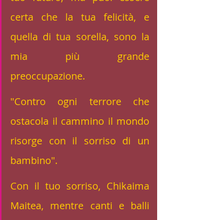
certa che la tua felicità, e 
quella di tua sorella, sono la 
mia più grande 
preoccupazione. 
"Contro ogni terrore che 
ostacola il cammino il mondo 
risorge con il sorriso di un 
bambino".
Con il tuo sorriso, Chikaima 
Maitea, mentre canti e balli 