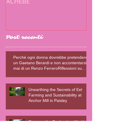
ACHEBE
ESISTENZIALE
SCRITTRICE E
Post recenti
Perché ogni donna dovrebbe pretendere
un Gaetano Berardi e non accontentarsi
mai di un Renzo FerreroRiflessioni su
relazioni sane, fiction e realtà – Blog della
Scrivente Errante
Unearthing the Secrets of Eel
Farming and Sustainability at
Anchor Mill in Paisley
Discover the Enchanting World of
Paisley Thread Mill Museum and