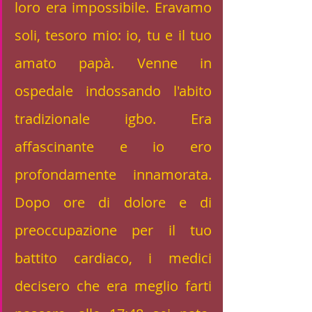
loro era impossibile. Eravamo 
soli, tesoro mio: io, tu e il tuo 
amato papà. Venne in 
ospedale indossando l'abito 
tradizionale igbo. Era 
affascinante e io ero 
profondamente innamorata. 
Dopo ore di dolore e di 
preoccupazione per il tuo 
battito cardiaco, i medici 
decisero che era meglio farti 