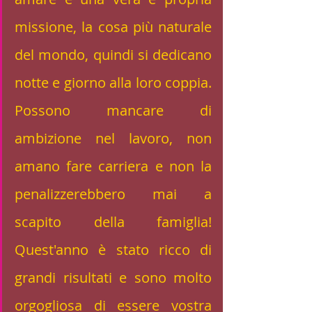
missione, la cosa più naturale 
del mondo, quindi si dedicano 
notte e giorno alla loro coppia. 
Possono mancare di 
ambizione nel lavoro, non 
amano fare carriera e non la 
penalizzerebbero mai a 
scapito della famiglia! 
Quest'anno è stato ricco di 
grandi risultati e sono molto 
orgogliosa di essere vostra 