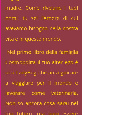
madre. Come rivelano i tuoi 
nomi, tu sei l'Amore di cui 
avevamo bisogno nella nostra 
vita e in questo mondo. 
 Nel primo libro della famiglia 
Cosmopolita il tuo alter ego è 
una LadyBug che ama giocare 
a viaggiare per il mondo e 
lavorare come veterinaria. 
Non so ancora cosa sarai nel 
tuo futuro, ma puoi essere 