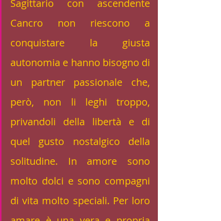
Sagittario con ascendente 
Cancro non riescono a 
conquistare la giusta 
autonomia e hanno bisogno di 
un partner passionale che, 
però, non li leghi troppo, 
privandoli della libertà e di 
quel gusto nostalgico della 
solitudine. In amore sono 
molto dolci e sono compagni 
di vita molto speciali. Per loro 
amare è una vera e propria 