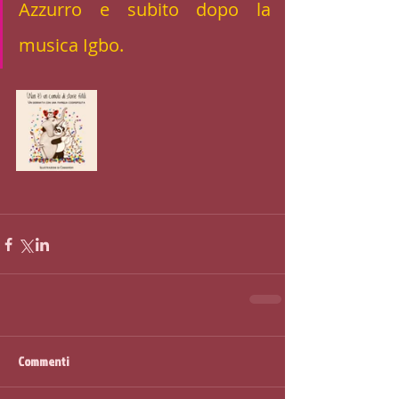
Azzurro e subito dopo la 
musica Igbo.
Commenti