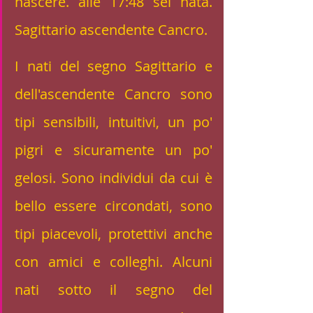
nascere. alle 17:48 sei nata. 
Sagittario ascendente Cancro. 
I nati del segno Sagittario e 
dell'ascendente Cancro sono 
tipi sensibili, intuitivi, un po' 
pigri e sicuramente un po' 
gelosi. Sono individui da cui è 
bello essere circondati, sono 
tipi piacevoli, protettivi anche 
con amici e colleghi. Alcuni 
nati sotto il segno del 