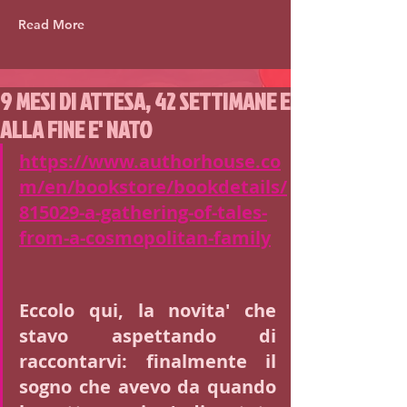
Read More
9 MESI DI ATTESA, 42 SETTIMANE E
ALLA FINE E' NATO
https://www.authorhouse.co
m/en/bookstore/bookdetails/
815029-a-gathering-of-tales-
from-a-cosmopolitan-family
Eccolo qui, la novita' che 
stavo aspettando di 
raccontarvi: finalmente il 
sogno che avevo da quando 