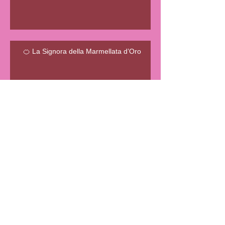
🍊 La Signora della Marmellata d’Oro
🧵 A Step Back in Time…
🧵 Le Sma’ Shot Cottages
L'ENIGMATICA STORIA DELLA