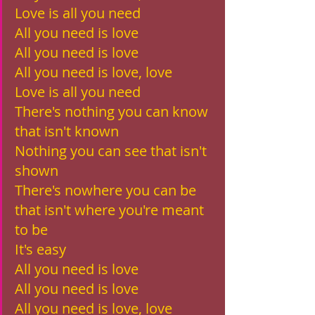
Love is all you need
All you need is love
All you need is love
All you need is love, love
Love is all you need
There's nothing you can know 
that isn't known
Nothing you can see that isn't 
shown
There's nowhere you can be 
that isn't where you're meant 
to be
It's easy
All you need is love
All you need is love
All you need is love, love