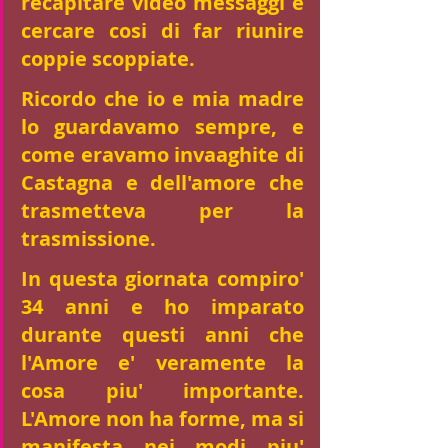
recapitare video messaggi e 
cercare cosi di far riunire 
coppie scoppiate. 
Ricordo che io e mia madre 
lo guardavamo sempre, e 
come eravamo invaaghite di 
Castagna e dell'amore che 
trasmetteva per la 
trasmissione. 
In questa giornata compiro' 
34 anni e ho imparato 
durante questi anni che 
l'Amore e' veramente la 
cosa piu' importante. 
L'Amore non ha forme, ma si 
manifesta nei modi piu' 