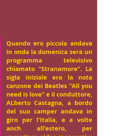
Quando ero piccola andava 
in onda la domenica sera un 
programma televisivo 
chiamato "Stranamore". La 
sigla iniziale era la nota 
canzone dei Beatles "All you 
need is love" e il conduttore, 
ALberto Castagna, a bordo 
del suo camper andava in 
giro per l'Italia, e a volte 
anch all'estero, per 