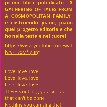
primo libro pubblicato "A 
GATHERING OF TALES FROM 
A COSMOPOLITAN FAMILY" 
e costruendo piano, piano 
quel progetto editoriale che 
ho nella testa e nel cuore!
https://www.youtube.com/watc
h?v=_7xMfIp-irg
Love, love, love
Love, love, love
Love, love, love
There's nothing you can do 
that can't be done
Nothing you can sing that 