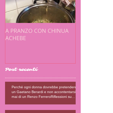
A PRANZO CON CHINUA
PULCINELLA E
ACHEBE
ESISTENZIALE
SCRITTRICE E
Post recenti
Perché ogni donna dovrebbe pretendere
un Gaetano Berardi e non accontentarsi
mai di un Renzo FerreroRiflessioni su
relazioni sane, fiction e realtà – Blog della
Scrivente Errante