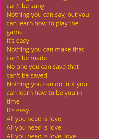
can't be sung
Nothing you can say, but you 
can learn how to play the 
game
It's easy
Nothing you can make that 
can't be made
No one you can save that 
can't be saved
Nothing you can do, but you 
can learn how to be you in 
time
It's easy
All you need is love
All you need is love
All you need is love, love