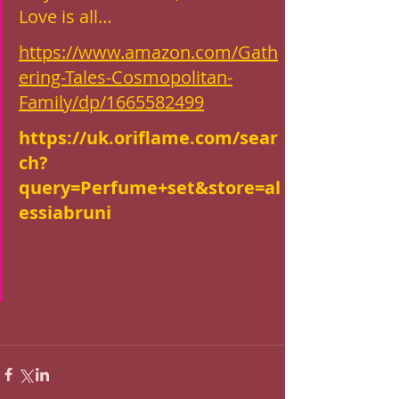
Love is all… 
https://www.amazon.com/Gath
ering-Tales-Cosmopolitan-
Family/dp/1665582499
https://uk.oriflame.com/sear
ch?
query=Perfume+set&store=al
essiabruni