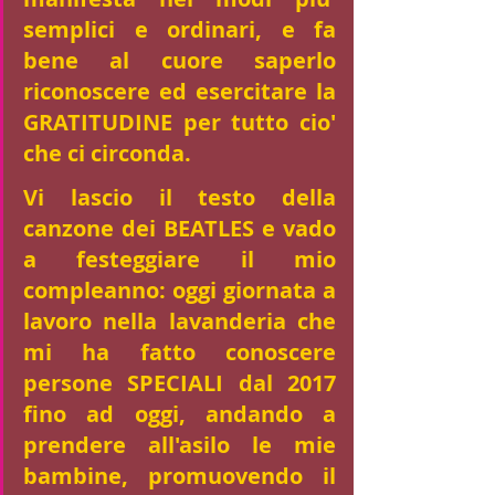
semplici e ordinari, e fa 
bene al cuore saperlo 
riconoscere ed esercitare la 
GRATITUDINE per tutto cio' 
che ci circonda. 
Vi lascio il testo della 
canzone dei BEATLES e vado 
a festeggiare il mio 
compleanno: oggi giornata a 
lavoro nella lavanderia che 
mi ha fatto conoscere 
persone SPECIALI dal 2017 
fino ad oggi, andando a 
prendere all'asilo le mie 
bambine, promuovendo il 