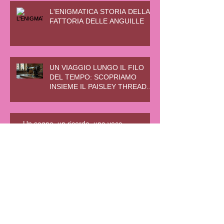
L'ENIGMATICA STORIA DELLA
FATTORIA DELLE ANGUILLE
UN VIAGGIO LUNGO IL FILO
DEL TEMPO: SCOPRIAMO
INSIEME IL PAISLEY THREAD
MILL MUSEUM
Un sogno, un ricordo, una voce
Archivio
agosto 2025
(9)
9 post
luglio 2025
(35)
35 post
novembre 2024
(27)
27 post