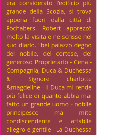
era considerato l'edificio più 
grande della Scozia, si trova 
appena fuori dalla città di 
Fochabers. Robert apprezzò 
molto la visita e ne scrisse nel 
suo diario. "bel palazzo degno 
del nobile, del cortese, del 
generoso Proprietario - Cena - 
Compagnia, Duca & Duchessa 
& Signore charlotte 
&magdeline - Il Duca mi rende 
più felice di quanto abbia mai 
fatto un grande uomo - nobile 
principesco ma mite 
condiscendente e affabile 
allegro e gentile - La Duchessa 