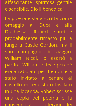
affascinante, spiritosa gentile 
e sensibile, Dio li benedica". 
La poesia è stata scritta come 
omaggio al Duca e alla 
Duchessa. Robert sarebbe 
probabilmente rimasto più a 
lungo a Castle Gordon, ma il 
suo compagno di viaggio, 
William Nicol, lo esortò a 
partire. William lo fece perché 
era arrabbiato perché non era 
stato invitato a cenare al 
castello ed era stato lasciato 
in una locanda. Robert scrisse 
una copia del poema e la 
consegnò al bibliotecario dei 