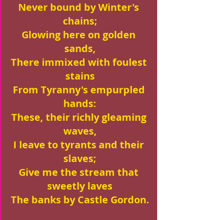
Never bound by Winter's 
chains;
Glowing here on golden 
sands,
There immixed with foulest 
stains
From Tyranny's empurpled 
hands:
These, their richly gleaming 
waves,
I leave to tyrants and their 
slaves;
Give me the stream that 
sweetly laves
The banks by Castle Gordon.