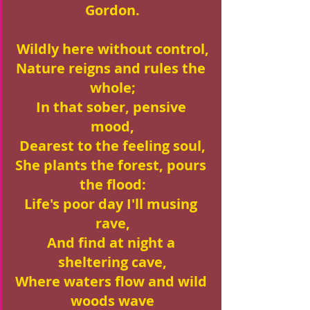
Gordon.
Wildly here without control,
Nature reigns and rules the 
whole;
In that sober, pensive 
mood,
Dearest to the feeling soul,
She plants the forest, pours 
the flood:
Life's poor day I'll musing 
rave,
And find at night a 
sheltering cave,
Where waters flow and wild 
woods wave