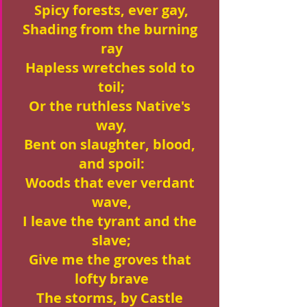
Spicy forests, ever gay,
Shading from the burning 
ray
Hapless wretches sold to 
toil;
Or the ruthless Native's 
way,
Bent on slaughter, blood, 
and spoil:
Woods that ever verdant 
wave,
I leave the tyrant and the 
slave;
Give me the groves that 
lofty brave
The storms, by Castle 