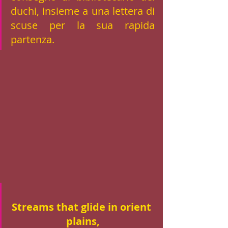
duchi, insieme a una lettera di 
scuse per la sua rapida 
partenza. 
Streams that glide in orient 
plains,