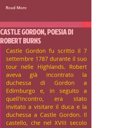
Read More
CASTLE GORDON, POESIA DI
ROBERT BURNS
Castle Gordon fu scritto il 7 
settembre 1787 durante il suo 
tour nelle Highlands. Robert 
aveva già incontrato la 
duchessa di Gordon a 
Edimburgo e, in seguito a 
quell'incontro, era stato 
invitato a visitare il duca e la 
duchessa a Castle Gordon. Il 
castello, che nel XVIII secolo 