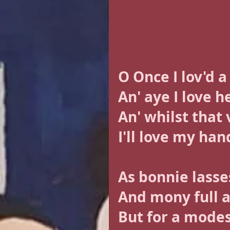
O Once I lov'd a
An' whilst that
I'll love my ha
As bonnie lasses
And mony full a
But for a modes