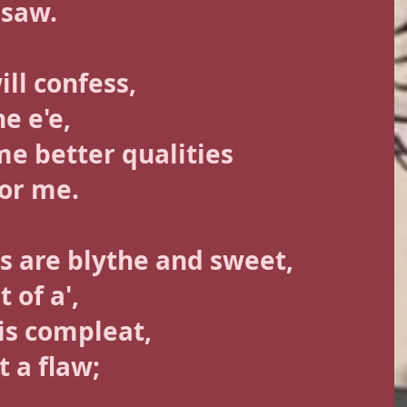
 saw. 
ill confess, 
e e'e, 
e better qualities
for me. 
ks are blythe and sweet, 
 of a', 
is compleat, 
 a flaw; 