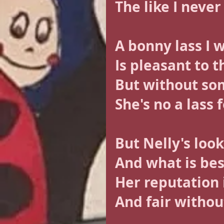
The like I never
A bonny lass I w
Is pleasant to th
But without som
She's no a lass 
But Nelly's loo
And what is best
Her reputation 
And fair without