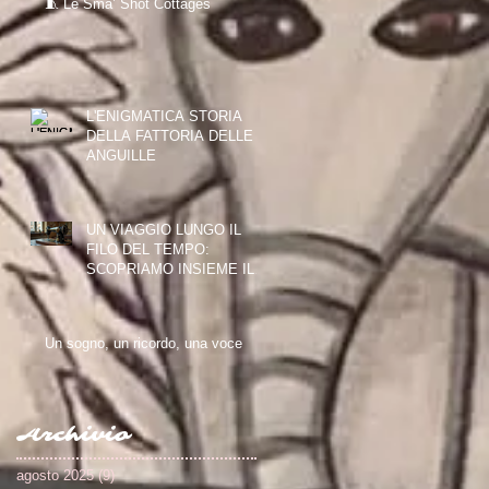
🧵 Le Sma’ Shot Cottages
L'ENIGMATICA STORIA
DELLA FATTORIA DELLE
ANGUILLE
UN VIAGGIO LUNGO IL
FILO DEL TEMPO:
SCOPRIAMO INSIEME IL
PAISLEY THREAD MILL
MUSEUM
Un sogno, un ricordo, una voce
Archivio
agosto 2025
(9)
9 post