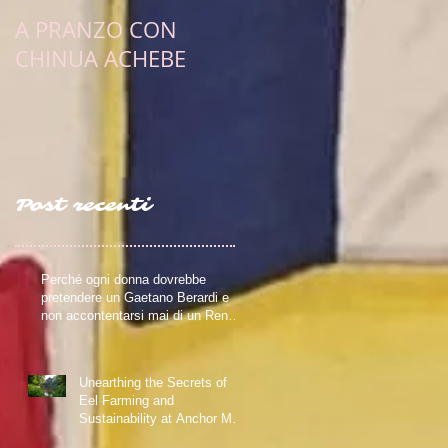
A PRANZO CON
PULCINELLA E
CHINUA ACHEBE
L'OBIETTIVO
ESISTENZIALE DI UN
SCRITTRICE ERRANT
Post recenti
Perché ogni donna dovrebbe
pretendere un Gaetano Berardi e
non accontentarsi mai di un Renzo
FerreroRiflessioni su relazioni
sane, fiction e realtà – Blog della
Scrivente Errante
Unearthing the Secrets of
Eel Farming and
Sustainability at Anchor Mill
in Paisley