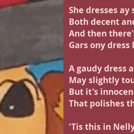
She dresses ay 
Both decent and
And then there'
Gars ony dress 
A gaudy dress a
May slightly tou
But it's innoce
That polishes t
'Tis this in Nel