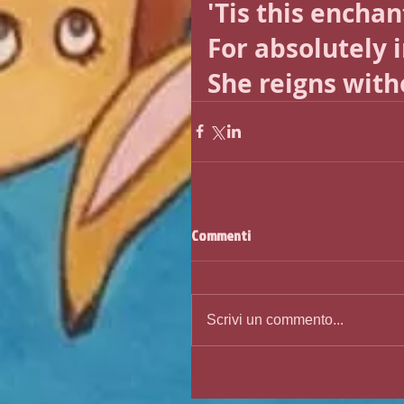
'Tis this enchan
For absolutely 
She reigns with
Commenti
Scrivi un commento...