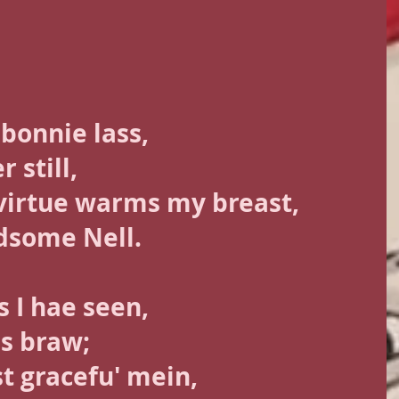
 bonnie lass, 
An' aye I love her still, 			
 virtue warms my breast, 
ndsome Nell. 
 I hae seen, 
s braw; 
t gracefu' mein, 