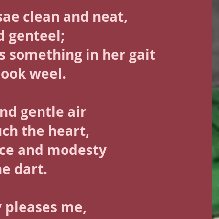
sae clean and neat, 
 genteel; 
s something in her gait 
look weel. 
nd gentle air
ch the heart, 
nce and modesty 
he dart.
ly pleases me, 