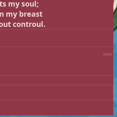
ts my soul; 
in my breast 
out controul.