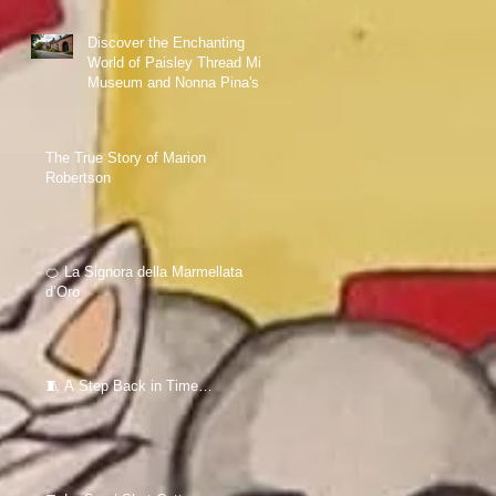
Discover the Enchanting
World of Paisley Thread Mill
Museum and Nonna Pina's
Love for Sewing
The True Story of Marion
Robertson
🍊 La Signora della Marmellata
d’Oro
🧵 A Step Back in Time…