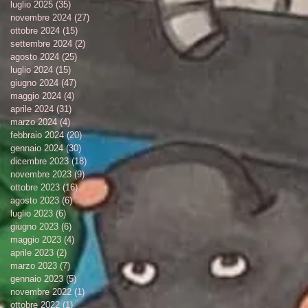
luglio 2025
(35)
35 post
novembre 2024
(27)
27 post
ottobre 2024
(15)
15 post
settembre 2024
(2)
2 post
agosto 2024
(25)
25 post
luglio 2024
(15)
15 post
giugno 2024
(47)
47 post
maggio 2024
(4)
4 post
aprile 2024
(31)
31 post
marzo 2024
(4)
4 post
febbraio 2024
(20)
20 post
gennaio 2024
(30)
30 post
dicembre 2023
(18)
18 post
novembre 2023
(9)
9 post
ottobre 2023
(16)
16 post
agosto 2023
(6)
6 post
luglio 2023
(6)
6 post
giugno 2023
(6)
6 post
maggio 2023
(4)
4 post
aprile 2023
(2)
2 post
marzo 2023
(7)
7 post
gennaio 2023
(5)
5 post
novembre 2022
(1)
1 post
ottobre 2022
(1)
1 post