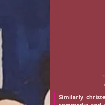
S
Similarly chris
commedia and al