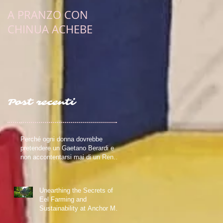
A PRANZO CON
PULCINELLA E
CHINUA ACHEBE
L'OBIETTIVO
ESISTENZIALE DI UN
SCRITTRICE ERRANT
Post recenti
Perché ogni donna dovrebbe
pretendere un Gaetano Berardi e
non accontentarsi mai di un Renzo
FerreroRiflessioni su relazioni
sane, fiction e realtà – Blog della
Scrivente Errante
Unearthing the Secrets of
Eel Farming and
Sustainability at Anchor Mill
in Paisley