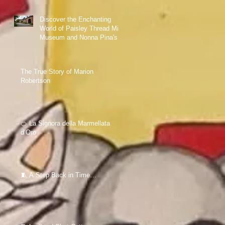
Discover the Enchanting
World of Paisley Thread Mill
Museum and Nonna Pina's
Love for Sewing
The True Story of Marion
Robertson
🍊 La Signora della Marmellata
d’Oro
🧵 A Step Back in Time…