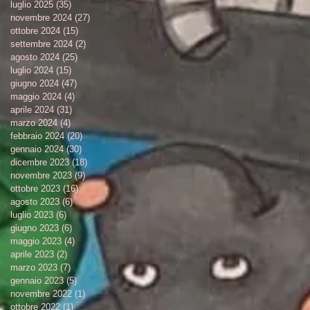
luglio 2025
(35)
35 post
novembre 2024
(27)
27 post
ottobre 2024
(15)
15 post
settembre 2024
(2)
2 post
agosto 2024
(25)
25 post
luglio 2024
(15)
15 post
giugno 2024
(47)
47 post
maggio 2024
(4)
4 post
aprile 2024
(31)
31 post
marzo 2024
(4)
4 post
febbraio 2024
(20)
20 post
gennaio 2024
(30)
30 post
dicembre 2023
(18)
18 post
novembre 2023
(9)
9 post
ottobre 2023
(16)
16 post
agosto 2023
(6)
6 post
luglio 2023
(6)
6 post
giugno 2023
(6)
6 post
maggio 2023
(4)
4 post
aprile 2023
(2)
2 post
marzo 2023
(7)
7 post
gennaio 2023
(5)
5 post
novembre 2022
(1)
1 post
ottobre 2022
(1)
1 post