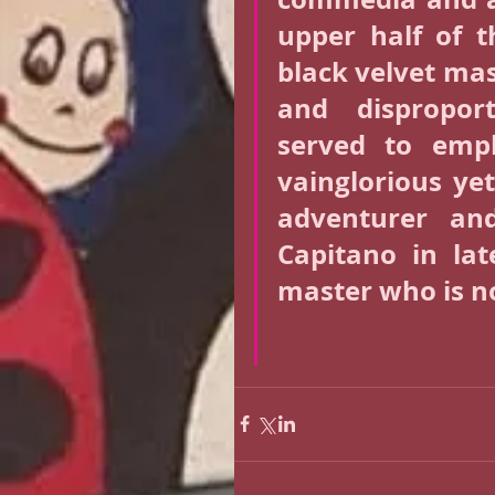
upper half of t
black velvet mask
and dispropor
served to empha
vainglorious yet
adventurer an
Capitano in lat
master who is not