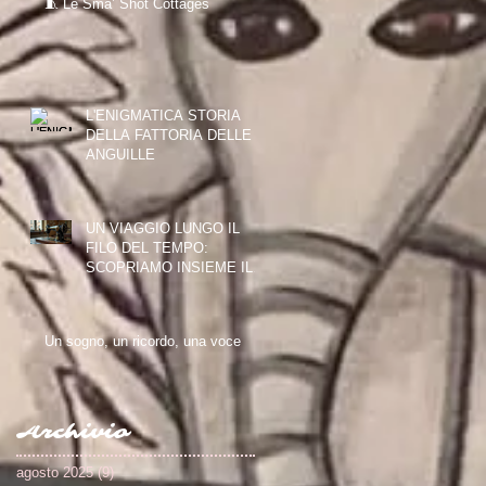
🧵 Le Sma’ Shot Cottages
L'ENIGMATICA STORIA
DELLA FATTORIA DELLE
ANGUILLE
UN VIAGGIO LUNGO IL
FILO DEL TEMPO:
SCOPRIAMO INSIEME IL
PAISLEY THREAD MILL
MUSEUM
Un sogno, un ricordo, una voce
Archivio
agosto 2025
(9)
9 post