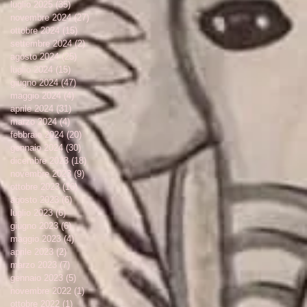
luglio 2025
(35)
35 post
novembre 2024
(27)
27 post
ottobre 2024
(15)
15 post
settembre 2024
(2)
2 post
agosto 2024
(25)
25 post
luglio 2024
(15)
15 post
giugno 2024
(47)
47 post
maggio 2024
(4)
4 post
aprile 2024
(31)
31 post
marzo 2024
(4)
4 post
febbraio 2024
(20)
20 post
gennaio 2024
(30)
30 post
dicembre 2023
(18)
18 post
novembre 2023
(9)
9 post
ottobre 2023
(16)
16 post
agosto 2023
(6)
6 post
luglio 2023
(6)
6 post
giugno 2023
(6)
6 post
maggio 2023
(4)
4 post
aprile 2023
(2)
2 post
marzo 2023
(7)
7 post
gennaio 2023
(5)
5 post
novembre 2022
(1)
1 post
ottobre 2022
(1)
1 post