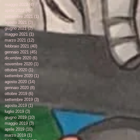
maggio 2022
(4)
4 post
aprile 2022
(4)
4 post
settembre 2021
(1)
1 post
agosto 2021
(3)
3 post
giugno 2021
(2)
2 post
maggio 2021
(1)
1 post
marzo 2021
(12)
12 post
febbraio 2021
(40)
40 post
gennaio 2021
(45)
45 post
dicembre 2020
(6)
6 post
novembre 2020
(1)
1 post
ottobre 2020
(1)
1 post
settembre 2020
(1)
1 post
agosto 2020
(14)
14 post
gennaio 2020
(8)
8 post
ottobre 2019
(6)
6 post
settembre 2019
(3)
3 post
agosto 2019
(1)
1 post
luglio 2019
(3)
3 post
giugno 2019
(10)
10 post
maggio 2019
(3)
3 post
aprile 2019
(10)
10 post
marzo 2019
(1)
1 post