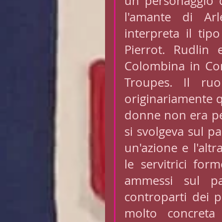
un personaggio d
l'amante di Ar
interpreta il tip
Pierrot. Rudlin e
Colombina in Com
Troupes. Il ruo
originariamente qu
donne non era per
si svolgeva sul p
un'azione e l'alt
le servitrici for
ammessi sul pal
controparti dei 
molto concreta