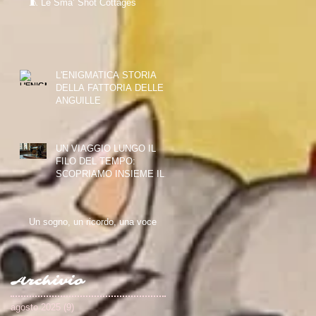
🧵 Le Sma’ Shot Cottages
L'ENIGMATICA STORIA
DELLA FATTORIA DELLE
ANGUILLE
UN VIAGGIO LUNGO IL
FILO DEL TEMPO:
SCOPRIAMO INSIEME IL
PAISLEY THREAD MILL
MUSEUM
Un sogno, un ricordo, una voce
Archivio
agosto 2025
(9)
9 post