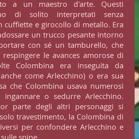
tto a un maestro d'arte. Questi 
o di solito interpretati senza 
uffiette e girocollo di metallo. Era 
ndossare un trucco pesante intorno 
 portare con sé un tamburello, che 
 respingere le avances amorose di 
lte Colombina era inseguita da 
 anche come Arlecchino) o era sua 
 sa che Colombina usava numerosi 
r ingannare o sedurre Arlecchino. 
r parte degli altri personaggi si 
solo travestimento, la Colombina di 
iversi per confondere Arlecchino e 
 sulle spine.