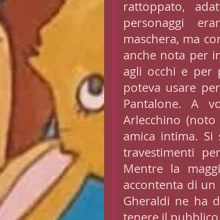
rattoppato, ada
personaggi eran
maschera, ma con c
anche nota per i
agli occhi e per
poteva usare per
Pantalone. A vo
Arlecchino (noto
amica intima. Si
travestimenti pe
Mentre la maggio
accontenta di un 
Gheraldi ne ha d
tenere il pubblico