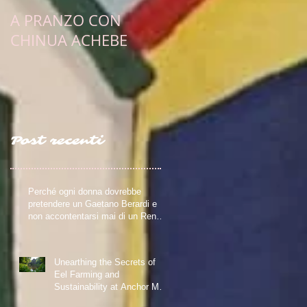
A PRANZO CON
PULCINELLA E
CHINUA ACHEBE
L'OBIETTIVO
ESISTENZIALE DI UN
SCRITTRICE ERRANT
Post recenti
Perché ogni donna dovrebbe
pretendere un Gaetano Berardi e
non accontentarsi mai di un Renzo
FerreroRiflessioni su relazioni
sane, fiction e realtà – Blog della
Scrivente Errante
Unearthing the Secrets of
Eel Farming and
Sustainability at Anchor Mill
in Paisley