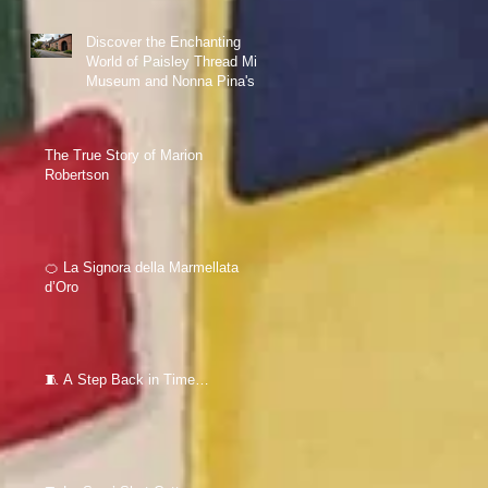
Discover the Enchanting
World of Paisley Thread Mill
Museum and Nonna Pina's
Love for Sewing
The True Story of Marion
Robertson
🍊 La Signora della Marmellata
d’Oro
🧵 A Step Back in Time…