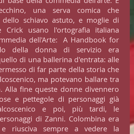
i base della commedia dell'arte. È 
lecchino, una serva comica che 
o dello schiavo astuto, e moglie di 
 Crick usano l'ortografia italiana 
media dell'Arte:  A Handbook for 
lo della donna di servizio era 
ello di una ballerina d'entrata: alle 
messo di far parte della storia che 
alcoscenico, ma potevano ballare tra 
ra. Alla fine queste donne divennero 
mose e pettegole di personaggi già 
coscenico e poi, più tardi, le 
personaggi di Zanni. Colombina era 
 e riusciva sempre a vedere la 