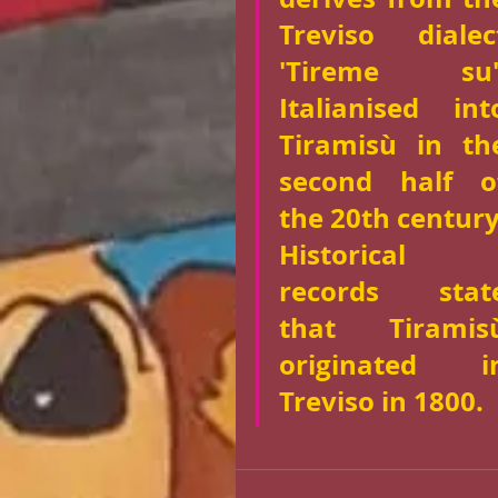
Treviso dialect
'Tireme su',
Italianised into
Tiramisù in the
second half of
the 20th century.
Historical 
records state
that Tiramisù
originated in
Treviso in 1800.