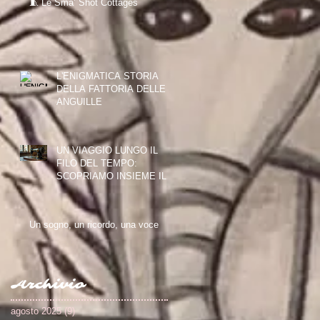
🧵 Le Sma’ Shot Cottages
L'ENIGMATICA STORIA
DELLA FATTORIA DELLE
ANGUILLE
UN VIAGGIO LUNGO IL
FILO DEL TEMPO:
SCOPRIAMO INSIEME IL
PAISLEY THREAD MILL
MUSEUM
Un sogno, un ricordo, una voce
Archivio
agosto 2025
(9)
9 post