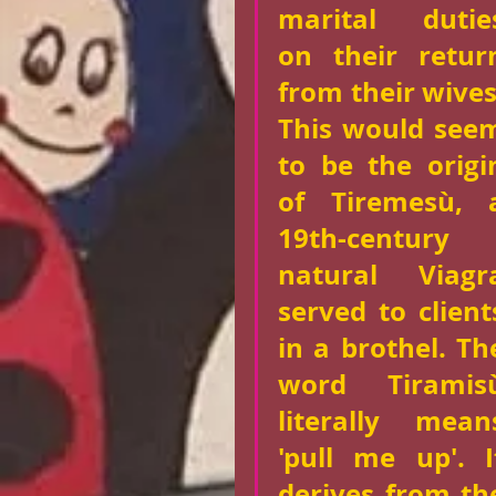
marital duties
on their return
from their wives.
This would seem
to be the origin
of Tiremesù, a
19th-century 
natural Viagra
served to clients
in a brothel. The
word Tiramisù
literally means
'pull me up'. It
derives from the