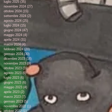
luglio 2025
(35)
35 post
novembre 2024
(27)
27 post
ottobre 2024
(15)
15 post
settembre 2024
(2)
2 post
agosto 2024
(25)
25 post
luglio 2024
(15)
15 post
giugno 2024
(47)
47 post
maggio 2024
(4)
4 post
aprile 2024
(31)
31 post
marzo 2024
(4)
4 post
febbraio 2024
(20)
20 post
gennaio 2024
(30)
30 post
dicembre 2023
(18)
18 post
novembre 2023
(9)
9 post
ottobre 2023
(16)
16 post
agosto 2023
(6)
6 post
luglio 2023
(6)
6 post
giugno 2023
(6)
6 post
maggio 2023
(4)
4 post
aprile 2023
(2)
2 post
marzo 2023
(7)
7 post
gennaio 2023
(5)
5 post
novembre 2022
(1)
1 post
ottobre 2022
(1)
1 post