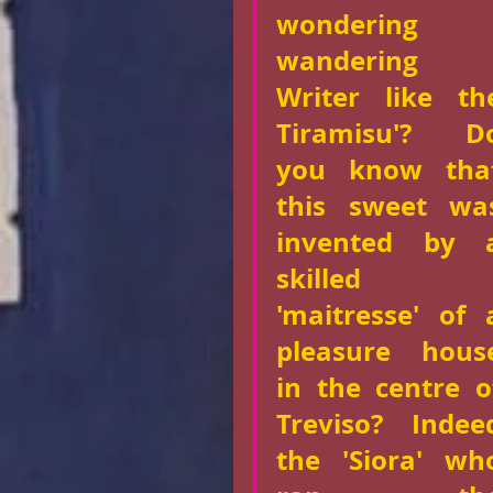
wondering 
wandering 
Writer like the
Tiramisu'? Do
you know that
this sweet was
invented by a
skilled 
'maitresse' of a
pleasure house
in the centre of
Treviso? Indeed
the 'Siora' who