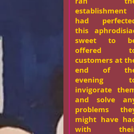
ran the
establishment 
had perfected
this aphrodisiac
sweet to be
offered to
customers at the
end of the
evening to
invigorate them
and solve any
problems they
might have had
with their