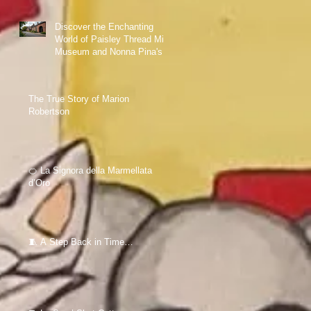
Discover the Enchanting
World of Paisley Thread Mill
Museum and Nonna Pina's
Love for Sewing
The True Story of Marion
Robertson
🍊 La Signora della Marmellata
d’Oro
🧵 A Step Back in Time…