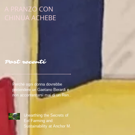
A PRANZO CON
PULCINELLA E
CHINUA ACHEBE
L'OBIETTIVO
ESISTENZIALE DI UN
SCRITTRICE ERRANT
Post recenti
Perché ogni donna dovrebbe
pretendere un Gaetano Berardi e
non accontentarsi mai di un Renzo
FerreroRiflessioni su relazioni
sane, fiction e realtà – Blog della
Scrivente Errante
Unearthing the Secrets of
Eel Farming and
Sustainability at Anchor Mill
in Paisley