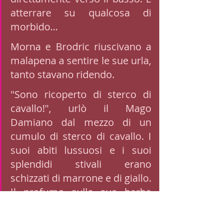
atterrare su qualcosa di 
morbido... 
Morna e Brodric riuscivano a 
malapena a sentire le sue urla, 
tanto stavano ridendo. 
"Sono ricoperto di sterco di 
cavallo!", urlò il Mago 
Damiano dal mezzo di un 
cumulo di sterco di cavallo. I 
suoi abiti lussuosi e i suoi 
splendidi stivali erano 
schizzati di marrone e di giallo. 
Il profumo sulla sua barba 
divenne un vile pungiglione 
che durò per giorni. "Questi 